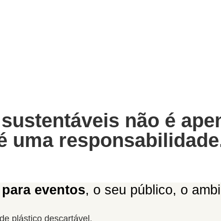
a eventos sustentá
Aluguer, venda e gestão completa
de copos reutilizáveis em todo o país.
 sustentáveis não é ape
é uma responsabilidade
s para eventos
, o seu público, o am
de plástico descartável.